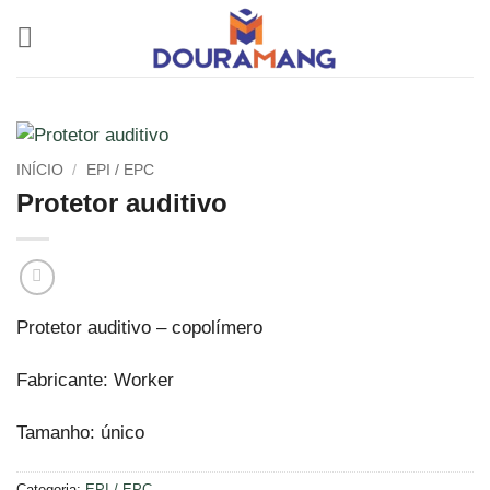
Skip
to
content
INÍCIO
/
EPI / EPC
Protetor auditivo
Protetor auditivo – copolímero
Fabricante: Worker
Tamanho: único
Categoria:
EPI / EPC