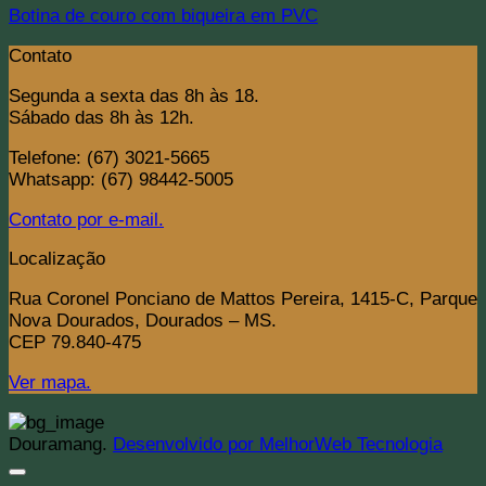
Botina de couro com biqueira em PVC
Contato
Segunda a sexta das 8h às 18.
Sábado das 8h às 12h.
Telefone: (67) 3021-5665
Whatsapp: (67) 98442-5005
Contato por e-mail.
Localização
Rua Coronel Ponciano de Mattos Pereira, 1415-C, Parque
Nova Dourados, Dourados – MS.
CEP 79.840-475
Ver mapa.
Douramang.
Desenvolvido por MelhorWeb Tecnologia