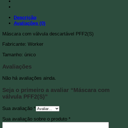
Descrição
Avaliações (0)
Máscara com válvula descartável PFF2(S)
Fabricante: Worker
Tamanho: único
Avaliações
Não há avaliações ainda.
Seja o primeiro a avaliar “Máscara com
válvula PFF2(S)”
Sua avaliação
*
Sua avaliação sobre o produto
*