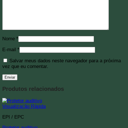
Nome
*
E-mail
*
Salvar meus dados neste navegador para a próxima
vez que eu comentar.
Produtos relacionados
Visualização Rápida
EPI / EPC
Protetor auditivo