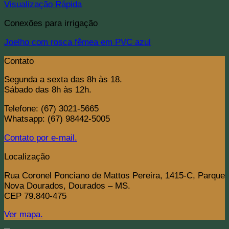
Visualização Rápida
Conexões para irrigação
Joelho com rosca fêmea em PVC azul
Contato
Segunda a sexta das 8h às 18.
Sábado das 8h às 12h.
Telefone: (67) 3021-5665
Whatsapp: (67) 98442-5005
Contato por e-mail.
Localização
Rua Coronel Ponciano de Mattos Pereira, 1415-C, Parque
Nova Dourados, Dourados – MS.
CEP 79.840-475
Ver mapa.