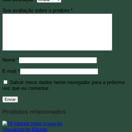
Sua avaliação sobre o produto
*
Nome
*
E-mail
*
Salvar meus dados neste navegador para a próxima
vez que eu comentar.
Produtos relacionados
Visualização Rápida