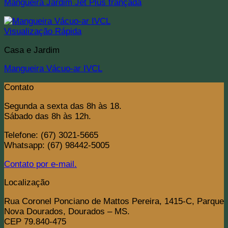
Mangueira Jardim Jet Plus trançada
Visualização Rápida
Casa e Jardim
Mangueira Vácuo-ar IVCL
Contato
Segunda a sexta das 8h às 18.
Sábado das 8h às 12h.
Telefone: (67) 3021-5665
Whatsapp: (67) 98442-5005
Contato por e-mail.
Localização
Rua Coronel Ponciano de Mattos Pereira, 1415-C, Parque
Nova Dourados, Dourados – MS.
CEP 79.840-475