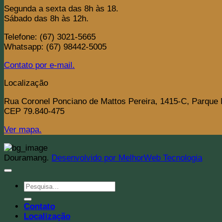
Segunda a sexta das 8h às 18.
Sábado das 8h às 12h.
Telefone: (67) 3021-5665
Whatsapp: (67) 98442-5005
Contato por e-mail.
Localização
Rua Coronel Ponciano de Mattos Pereira, 1415-C, Parque
CEP 79.840-475
Ver mapa.
Douramang.
Desenvolvido por MelhorWeb Tecnologia
Pesquisar
por:
Contato
Localização