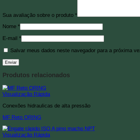
Sua avaliação sobre o produto
*
Nome
*
E-mail
*
Salvar meus dados neste navegador para a próxima ve
Produtos relacionados
Visualização Rápida
Conexões hidraulicas de alta pressão
MF Reto ORING
Visualização Rápida