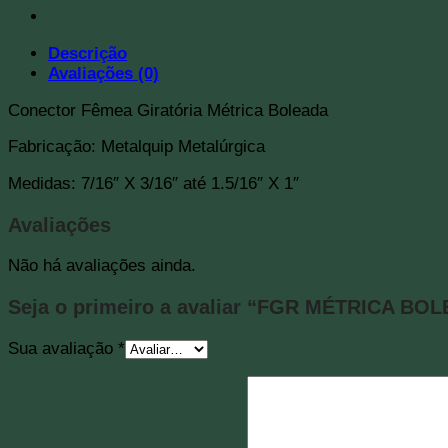
Descrição
Avaliações (0)
Conector Fêmea Giratória Métrica Boleada
Fabricação: Metalquip Metalúrgica
Medidas: 7/16″ X 3/16″ até 1.5/16″ X 1″
Avaliações
Não há avaliações ainda.
Seja o primeiro a avaliar “FGR MÉTRICA BO
Sua avaliação
*