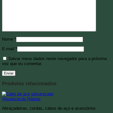
Nome
*
E-mail
*
Salvar meus dados neste navegador para a próxima
vez que eu comentar.
Produtos relacionados
Visualização Rápida
Abraçadeiras, cordas, cabos de aço e acessórios