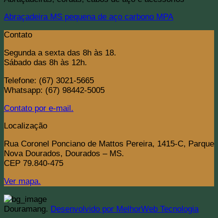
Abraçadeira MS pequena de aço carbono MPA
Contato
Segunda a sexta das 8h às 18.
Sábado das 8h às 12h.
Telefone: (67) 3021-5665
Whatsapp: (67) 98442-5005
Contato por e-mail.
Localização
Rua Coronel Ponciano de Mattos Pereira, 1415-C, Parque
Nova Dourados, Dourados – MS.
CEP 79.840-475
Ver mapa.
Douramang.
Desenvolvido por MelhorWeb Tecnologia