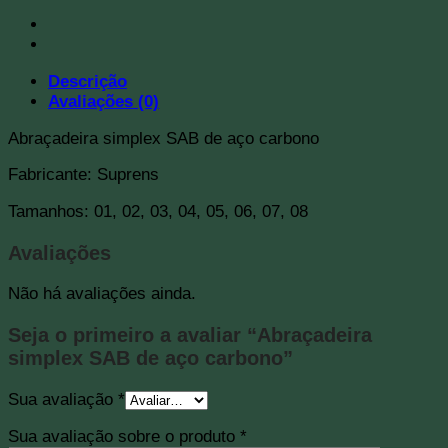
Descrição
Avaliações (0)
Abraçadeira simplex SAB de aço carbono
Fabricante: Suprens
Tamanhos: 01, 02, 03, 04, 05, 06, 07, 08
Avaliações
Não há avaliações ainda.
Seja o primeiro a avaliar “Abraçadeira
simplex SAB de aço carbono”
Sua avaliação
*
Sua avaliação sobre o produto
*