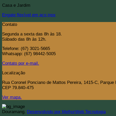
Casa e Jardim
Engate flexível em aço inox
Contato
Segunda a sexta das 8h às 18.
Sábado das 8h às 12h.
Telefone: (67) 3021-5665
Whatsapp: (67) 98442-5005
Contato por e-mail.
Localização
Rua Coronel Ponciano de Mattos Pereira, 1415-C, Parque
CEP 79.840-475
Ver mapa.
Douramang.
Desenvolvido por MelhorWeb Tecnologia