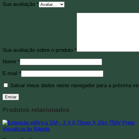
Sua avaliação
*
Sua avaliação sobre o produto
*
Nome
*
E-mail
*
Salvar meus dados neste navegador para a próxima ve
Produtos relacionados
Visualização Rápida