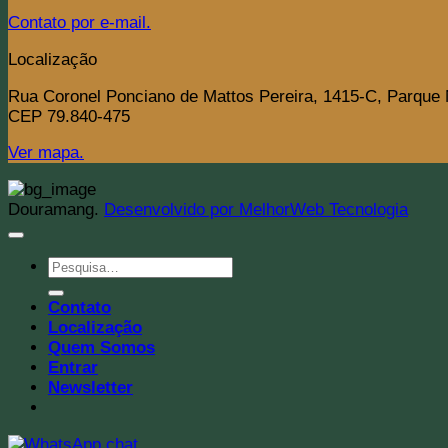
Contato por e-mail.
Localização
Rua Coronel Ponciano de Mattos Pereira, 1415-C, Parque
CEP 79.840-475
Ver mapa.
Douramang.
Desenvolvido por MelhorWeb Tecnologia
Pesquisar
por:
Contato
Localização
Quem Somos
Entrar
Newsletter