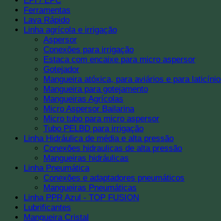
EPI / EPC
Ferramentas
Lava Rápido
Linha agrícola e irrigação
Aspersor
Conexões para irrigação
Estaca com encaixe para micro aspersor
Gotejador
Mangueira atóxica, para aviários e para laticíni
Mangueira para gotejamento
Mangueiras Agrícolas
Micro Aspersor Bailarina
Micro tubo para micro aspersor
Tubo PELBD para irrigação
Linha Hidráulica de média e alta pressão
Conexões hidraulicas de alta pressão
Mangueiras hidráulicas
Linha Pneumática
Conexões e adaptadores pneumáticos
Mangueiras Pneumáticas
Linha PPR Azul - TOP FUSION
Lubrificantes
Mangueira Cristal