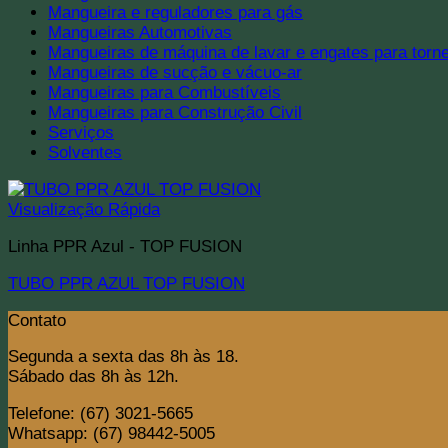
Mangueira e reguladores para gás
Mangueiras Automotivas
Mangueiras de máquina de lavar e engates para torne
Mangueiras de sucção e vácuo-ar
Mangueiras para Combustíveis
Mangueiras para Construção Civil
Serviços
Solventes
Visualização Rápida
Linha PPR Azul - TOP FUSION
TUBO PPR AZUL TOP FUSION
Contato
Segunda a sexta das 8h às 18.
Sábado das 8h às 12h.
Telefone: (67) 3021-5665
Whatsapp: (67) 98442-5005