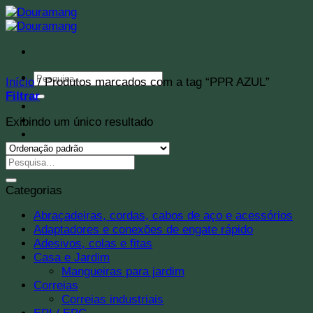
Skip
to
content
Pesquisar
Início
/
Produtos marcados com a tag “PPR AZUL”
por:
Filtrar
Contato
Localização
Exibindo um único resultado
Quem Somos
Categorias
Abraçadeiras, cordas, cabos de aço e acessórios
Adaptadores e conexões de engate rápido
Adesivos, colas e fitas
Casa e Jardim
Mangueiras para jardim
Correias
Correias industriais