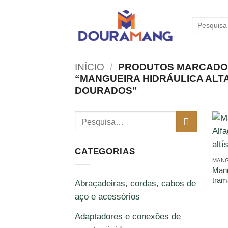
Skip
to
Pesquisar
por:
content
INÍCIO
/
PRODUTOS MARCADOS
“MANGUEIRA HIDRÁULICA ALT
DOURADOS”
CATEGORIAS
MANG
Mang
tram
Abraçadeiras, cordas, cabos de
aço e acessórios
Adaptadores e conexões de