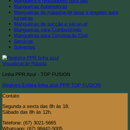
Mangueira e reguladores para gás
Mangueiras Automotivas
Mangueiras de máquina de lavar e engates para
torneiras
Mangueiras de sucção e vácuo-ar
Mangueiras para Combustíveis
Mangueiras para Construção Civil
Serviços
Solventes
Visualização Rápida
Linha PPR Azul - TOP FUSION
Registro Esfera linha azul PPR TOP FUSION
Contato
Segunda a sexta das 8h às 18.
Sábado das 8h às 12h.
Telefone: (67) 3021-5665
Whatsapp: (67) 98442-5005