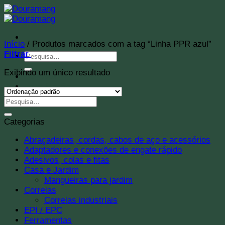
Skip
to
content
Início
/
Produtos marcados com a tag “Linha PPR azul”
Filtrar
Pesquisar
por:
Exibindo um único resultado
Contato
Localização
Quem Somos
Categorias
Abraçadeiras, cordas, cabos de aço e acessórios
Adaptadores e conexões de engate rápido
Adesivos, colas e fitas
Casa e Jardim
Mangueiras para jardim
Correias
Correias industriais
EPI / EPC
Ferramentas