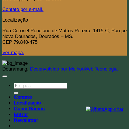
Contato por e-mail.
Localização
Rua Coronel Ponciano de Mattos Pereira, 1415-C, Parque
Nova Dourados, Dourados – MS.
CEP 79.840-475
Ver mapa.
Douramang.
Desenvolvido por MelhorWeb Tecnologia
Pesquisar
por:
Contato
Localização
Quem Somos
Entrar
Newsletter